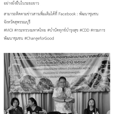
อย่างยั่งยืนในระยะยาว
สามารถติดตามข่าวสารเพิ่มเติมได้ที่ Facebook : พัฒนาชุมชน
จังหวัดสุพรรณบุรี
#MOI #กระทรวงมหาดไทย #บำบัดทุกข์บำรุงสุข #CDD #กรมการ
พัฒนาชุมชน #ChangeforGood